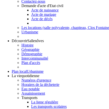
Contactez-nous
Demande d'acte d'Etat civil
Acte de naissance
Acte de mariage
Acte de décès
Les locations (salle polyvalente, chapiteau, Clos Fontaine.
Urbanisme
Découvrir
Sallenôves
Histoire
Géographie
Démographie
Intercommunalité
Plan d'accès
Plan local
Urbanisme
La vie
quotidienne
Numéros d'urgence
Horaires de la décheterie
Eau potable
Assainissement
Transports
La ligne régulière
Les transports scolaires