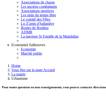
Associations de chasse
Les anciens combattants
Associations sportives
Les amis du temps libre
Le comité des Fêtes
Lo Z'amis d'Sallanûve
Boules de Bonlieu
ADMR
La paroisse St Famille de la Mandallaz
Economie
à Sallenoves
Economie
Marché public
Home
Vous êtes sur la page Accueil
La mairie
Urbanisme
Pour toutes questions ou tous renseignements, vous pouvez contacter directem