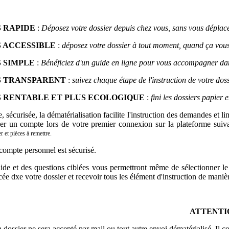
 RAPIDE
:
Déposez votre dossier depuis chez vous, sans vous déplace
 ACCESSIBLE
:
déposez votre dossier à tout moment, quand ça vous
 SIMPLE
:
Bénéficiez d'un guide en ligne pour vous accompagner dans 
S TRANSPARENT
:
suivez chaque étape de l'instruction de votre dos
S RENTABLE ET PLUS ECOLOGIQUE
:
fini les dossiers papier
, sécurisée, la dématérialisation facilite l'instruction des demandes et l
er un compte lors de votre premier connexion sur la plateforme suiv
r et pièces à remettre.
compte personnel est sécurisé.
de et des questions ciblées vous permettront même de sélectionner le 
cée dxe votre dossier et recevoir tous les élément d'instruction de maniè
ATTENTI
dossier ne sera accepté par mail ou tout autre envoi dématérialisé. Il co