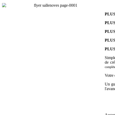
PLUS
PLUS
PLUS
PLU
PLU
Simple
de cré
compléte
Votre 
Un gui
l'avan
Aucun 