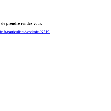
é de prendre rendez-vous
.
c.fr/particuliers/vosdroits/N319