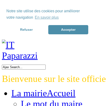
Skip to Menu
Notre site utilise des cookies pour améliorer
Skip to Content
votre navigation
En savoir plus
Skip to Footer>
Refuser
Accepter
Bienvenue sur le site officie
La mairie
Accueil
Le mot du maire