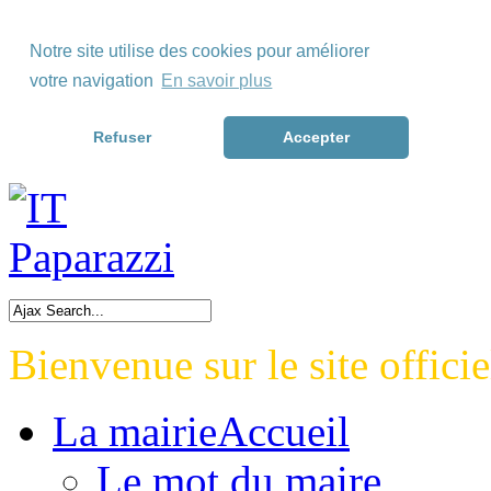
Skip to Menu
Notre site utilise des cookies pour améliorer
Skip to Content
votre navigation
En savoir plus
Skip to Footer>
Refuser
Accepter
Bienvenue sur le site officie
La mairie
Accueil
Le mot du maire