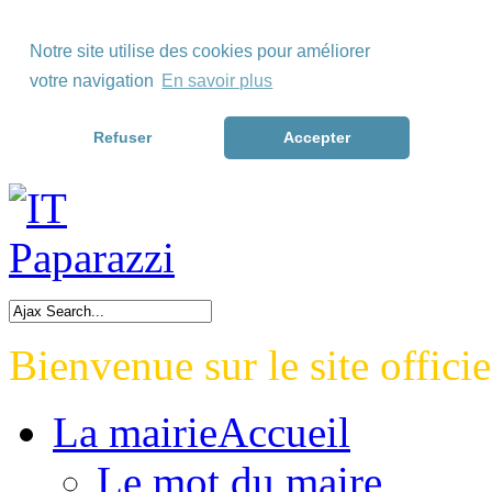
Skip to Menu
Notre site utilise des cookies pour améliorer
Skip to Content
votre navigation
En savoir plus
Skip to Footer>
Refuser
Accepter
Bienvenue sur le site officie
La mairie
Accueil
Le mot du maire