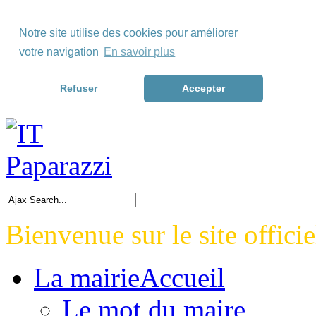
Skip to Menu
Notre site utilise des cookies pour améliorer
Skip to Content
votre navigation
En savoir plus
Skip to Footer>
Refuser
Accepter
Bienvenue sur le site officie
La mairie
Accueil
Le mot du maire