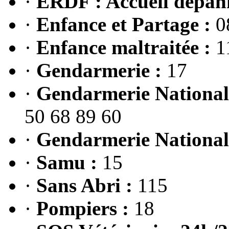
·
ERDF : Accueil dépanna
·
Enfance et Partage :
08
·
Enfance maltraitée :
1
·
Gendarmerie :
17
·
Gendarmerie Nationale
50 68 89 60
·
Gendarmerie National
·
Samu :
15
·
Sans Abri :
115
·
Pompiers :
18